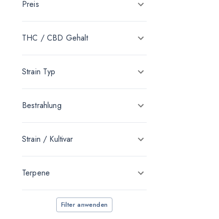
Preis
Blossom Genetics Unipessoal
Cannamedical
THC / CBD Gehalt
Cantourage
Demecan
Strain Typ
enua Pharma
Four 20 Pharma
Bestrahlung
IMC
medizinalhanf
Strain / Kultivar
Nimbus Health
Terpene
Remexian Pharma
RUA
Filter anwenden
SafriCanna