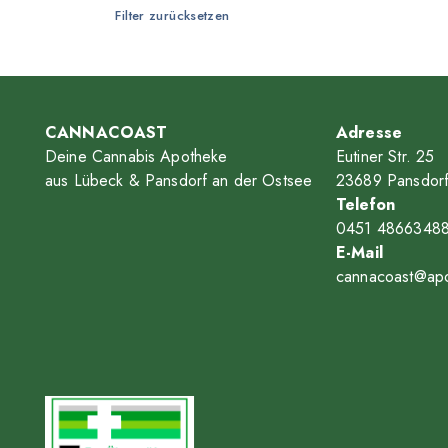
Filter zurücksetzen
Tilray
Vayamed
CANNACOAST
Adresse
Deine Cannabis Apotheke
Eutiner Str. 25
aus Lübeck & Pansdorf an der Ostsee
23689 Pansdor
Telefon
0451 4866348
E-Mail
cannacoast@apo