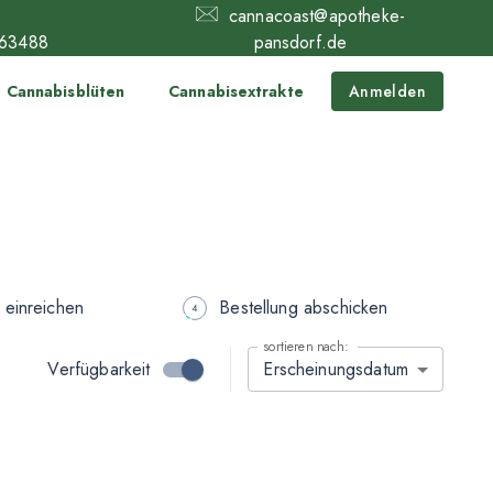
cannacoast@apotheke-
63488
pansdorf.de
Cannabisblüten
Cannabisextrakte
Anmelden
 einreichen
Bestellung abschicken
sortieren nach:
Verfügbarkeit
Erscheinungsdatum