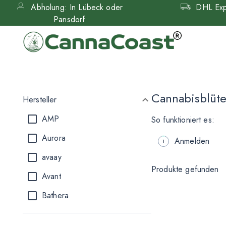
Abholung: In Lübeck oder
DHL Expr
Pansdorf
Cannabisblüt
Hersteller
AMP
So funktioniert es:
Aurora
Anmelden
avaay
Produkte gefunden
Avant
Bathera
Bedrocan