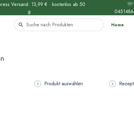
ess Versand: 13,99 € · kostenlos ab 50
g
0451486
Home
en
Produkt auswählen
Rezept